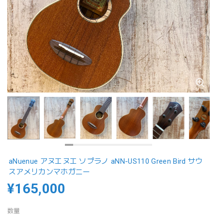
aNuenue アヌエヌエ ソプラノ aNN-US110 Green Bird サウ
スアメリカンマホガニー
¥165,000
数量