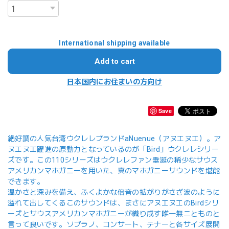
International shipping available
Add to cart
日本国内にお住まいの方向け
Save
絶好調の人気台湾ウクレレブランドaNuenue（アヌエヌエ）。ア
ヌエヌエ躍進の原動力となっているのが「Bird」ウクレレシリー
ズです。この110シリーズはウクレレファン垂涎の稀少なサウス
アメリカンマホガニーを用いた、真のマホガニーサウンドを堪能
できます。
温かさと深みを備え、ふくよかな倍音の拡がりがさざ波のように
溢れて出してくるこのサウンドは、まさにアヌエヌエのBirdシリ
ーズとサウスアメリカンマホガニーが織り成す唯一無二とものと
言って良いです。ソプラノ、コンサート、テナーと各サイズ展開