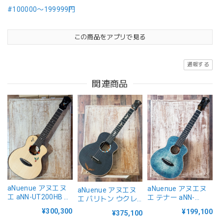
#100000〜199999円
この商品をアプリで見る
通報する
関連商品
aNuenue アヌエヌ
aNuenue アヌエヌ
aNuenue アヌエヌ
エ aNN-UT200HB テ
エ テナー aNN-
エ バリトン ウクレ
ナー ウクレレ ハミ
UT188E Feather
レ BWhale Bariton E
¥300,300
¥199,100
¥375,100
ングバード
Series Air Air ピッ
Kyas Black Whale