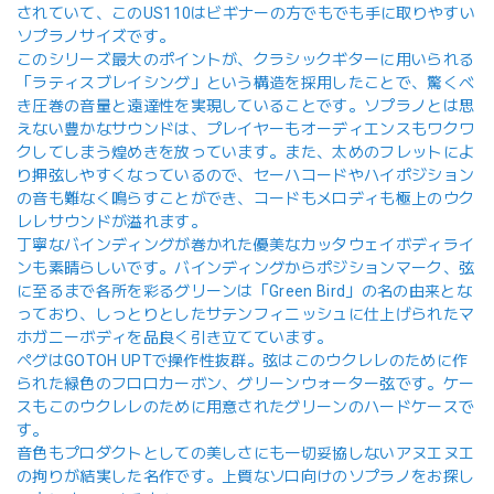
されていて、このUS110はビギナーの方でもでも手に取りやすい
ソプラノサイズです。
このシリーズ最大のポイントが、クラシックギターに用いられる
「ラティスブレイシング」という構造を採用したことで、驚くべ
き圧巻の音量と遠達性を実現していることです。ソプラノとは思
えない豊かなサウンドは、プレイヤーもオーディエンスもワクワ
クしてしまう煌めきを放っています。また、太めのフレットによ
り押弦しやすくなっているので、セーハコードやハイポジション
の音も難なく鳴らすことができ、コードもメロディも極上のウク
レレサウンドが溢れます。
丁寧なバインディングが巻かれた優美なカッタウェイボディライ
ンも素晴らしいです。バインディングからポジションマーク、弦
に至るまで各所を彩るグリーンは「Green Bird」の名の由来とな
っており、しっとりとしたサテンフィニッシュに仕上げられたマ
ホガニーボディを品良く引き立てています。
ペグはGOTOH UPTで操作性抜群。弦はこのウクレレのために作
られた緑色のフロロカーボン、グリーンウォーター弦です。ケー
スもこのウクレレのために用意されたグリーンのハードケースで
す。
音色もプロダクトとしての美しさにも一切妥協しないアヌエヌエ
の拘りが結実した名作です。上質なソロ向けのソプラノをお探し