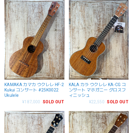
KAMAKA カマカ ウクレレ HF-2
KALA カラ ウクレレ KA-CG コ
Kukui コンサート #25K0022
ンサート マホガニー グロスフ
Ukulele
ィニッシュ
¥187,000
SOLD OUT
¥22,550
SOLD OUT