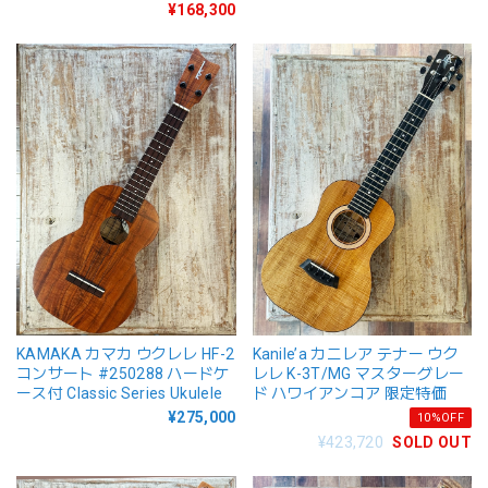
¥168,300
KAMAKA カマカ ウクレレ HF-2
Kanile’a カニレア テナー ウク
コンサート #250288 ハードケ
レレ K-3T/MG マスターグレー
ース付 Classic Series Ukulele
ド ハワイアンコア 限定特価
¥275,000
10%OFF
¥423,720
SOLD OUT