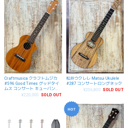
Craftmusica クラフトムジカ
松井ウクレレ Matsui Ukulele
#596 Good Times グッドタイ
#287 コンサートロングネック
ムス コンサート キューバンマ
¥206,800
SOLD OUT
ホガニー
¥220,000
SOLD OUT