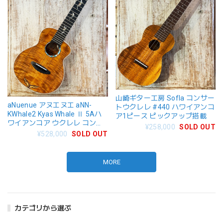
山崎ギター工房 Sofla コンサー
aNuenue アヌエヌエ aNN-
トウクレレ #440 ハワイアンコ
KWhale2 Kyas Whale Ⅱ 5Aハ
ア1ピース ピックアップ搭載
ワイアンコア ウクレレ コンサ
¥258,000
SOLD OUT
ート
¥528,000
SOLD OUT
MORE
カテゴリから選ぶ