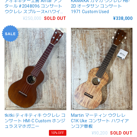
アオキギター工房 Antar アン
KAMAKA カマカ ウクレレ HB-
タール #2048096 コンサート
2D オータサン コンサート
ウクレレ スプルース×ハワイア
1971 Custom Used
ンコア
¥250,000
SOLD OUT
¥338,000
tkitki ティキティキ ウクレレ コ
Martin マーティン ウクレレ
ンサート HM-C Custom ホンジ
C1K Uke コンサート ハワイア
ュラスマホガニー
ンコア単板
¥90,200
SOLD OUT
10%OFF