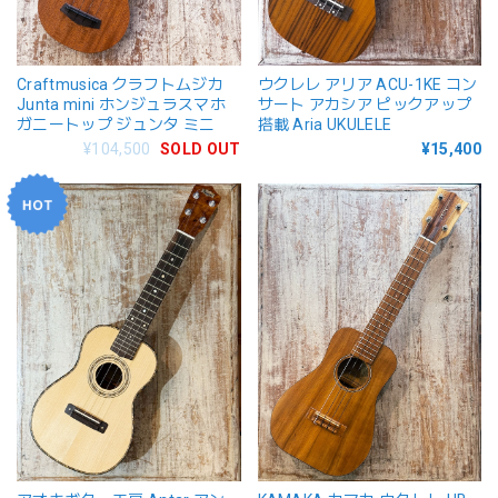
Craftmusica クラフトムジカ
ウクレレ アリア ACU-1KE コン
Junta mini ホンジュラスマホ
サート アカシア ピックアップ
ガニートップ ジュンタ ミニ
搭載 Aria UKULELE
¥104,500
SOLD OUT
¥15,400