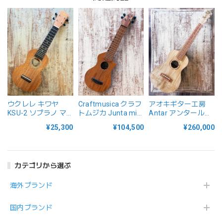
ウクレレ キワヤ
Craftmusica クラフ
アオキギター工房
KSU-2 ソプラノ マ
トムジカ Junta mini
Antar アンタール
ホガニー KIWAYA
ホンジュラスマホガ
#256646 スモール
¥25,300
¥104,500
¥260,000
UKULELE ケース チ
ニートップ ジュンタ
テナー ウクレレ ボ
ューナー付
ミニ
ックスエルダー×ハ
ードメイプル
カテゴリから選ぶ
海外ブランド
国内ブランド