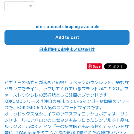
International shipping available
Add to cart
日本国内にお住まいの方向け
Save
ビギナーの皆さんが求める価格とスペックのウクレレを、絶妙な
バランスでラインナップしてくれているブランドがこのDCT。フ
ァーストウクレレの選択肢として注目のブランドです。
KOKOMOシリーズは注目の高まっているマンゴー材単板のシリー
ズで、KOKOMO-6は人気のコンサートサイズです。
オーソドックスなシェイプのグロスフィニッシュボディは、サウ
ンドホールにアバロンのロゼッタをあしらったシンプルで上品な
ルックス。爪弾くとマンゴーの持ち味でもある甘くてマイルドな
音色にD'Addarioチタニウム弦の艶が加味された心地良いサウン