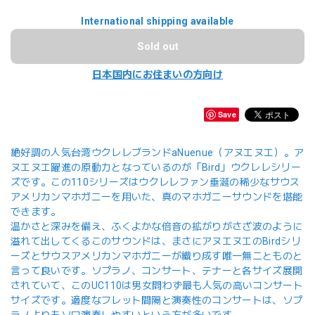
International shipping available
Sold out
日本国内にお住まいの方向け
Save
絶好調の人気台湾ウクレレブランドaNuenue（アヌエヌエ）。ア
ヌエヌエ躍進の原動力となっているのが「Bird」ウクレレシリー
ズです。この110シリーズはウクレレファン垂涎の稀少なサウス
アメリカンマホガニーを用いた、真のマホガニーサウンドを堪能
できます。
温かさと深みを備え、ふくよかな倍音の拡がりがさざ波のように
溢れて出してくるこのサウンドは、まさにアヌエヌエのBirdシリ
ーズとサウスアメリカンマホガニーが織り成す唯一無二とものと
言って良いです。ソプラノ、コンサート、テナーと各サイズ展開
されていて、このUC110は男女問わず最も人気の高いコンサート
サイズです。適度なフレット間隔と演奏性のコンサートは、ソプ
ラノよりもソロ演奏しやすいという方が多いです。