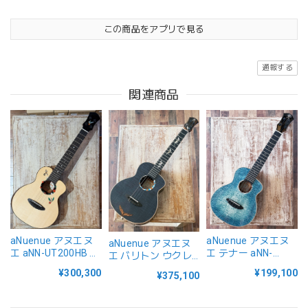
この商品をアプリで見る
通報する
関連商品
aNuenue アヌエヌ
aNuenue アヌエヌ
aNuenue アヌエヌ
エ aNN-UT200HB テ
エ テナー aNN-
エ バリトン ウクレ
ナー ウクレレ ハミ
UT188E Feather
レ BWhale Bariton E
¥300,300
¥199,100
¥375,100
ングバード
Series Air Air ピッ
Kyas Black Whale
Humming Bird
クアップ搭載
Air-Air ピックアップ
搭載