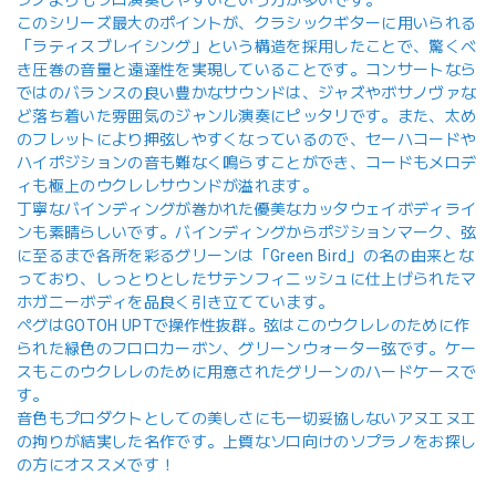
このシリーズ最大のポイントが、クラシックギターに用いられる
「ラティスブレイシング」という構造を採用したことで、驚くべ
き圧巻の音量と遠達性を実現していることです。コンサートなら
ではのバランスの良い豊かなサウンドは、ジャズやボサノヴァな
ど落ち着いた雰囲気のジャンル演奏にピッタリです。また、太め
のフレットにより押弦しやすくなっているので、セーハコードや
ハイポジションの音も難なく鳴らすことができ、コードもメロデ
ィも極上のウクレレサウンドが溢れます。
丁寧なバインディングが巻かれた優美なカッタウェイボディライ
ンも素晴らしいです。バインディングからポジションマーク、弦
に至るまで各所を彩るグリーンは「Green Bird」の名の由来とな
っており、しっとりとしたサテンフィニッシュに仕上げられたマ
ホガニーボディを品良く引き立てています。
ペグはGOTOH UPTで操作性抜群。弦はこのウクレレのために作
られた緑色のフロロカーボン、グリーンウォーター弦です。ケー
スもこのウクレレのために用意されたグリーンのハードケースで
す。
音色もプロダクトとしての美しさにも一切妥協しないアヌエヌエ
の拘りが結実した名作です。上質なソロ向けのソプラノをお探し
の方にオススメです！