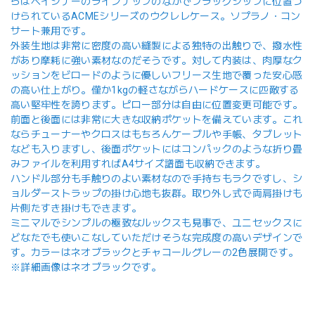
らはベイシナーのラインナップのなかでフラッグシップに位置づ
けられているACMEシリーズのウクレレケース。ソプラノ・コン
サート兼用です。
外装生地は非常に密度の高い縫製による独特の出触りで、撥水性
があり摩耗に強い素材なのだそうです。対して内装は、肉厚なク
ッションをビロードのように優しいフリース生地で覆った安心感
の高い仕上がり。僅か1kgの軽さながらハードケースに匹敵する
高い堅牢性を誇ります。ピロー部分は自由に位置変更可能です。
前面と後面には非常に大きな収納ポケットを備えています。これ
ならチューナーやクロスはもちろんケーブルや手帳、タブレット
なども入りますし、後面ポケットにはコンパックのような折り畳
みファイルを利用すればA4サイズ譜面も収納できます。
ハンドル部分も手触りのよい素材なので手持ちもラクですし、シ
ョルダーストラップの掛け心地も抜群。取り外し式で両肩掛けも
片側たすき掛けもできます。
ミニマルでシンプルの極致なルックスも見事で、ユニセックスに
どなたでも使いこなしていただけそうな完成度の高いデザインで
す。カラーはネオブラックとチャコールグレーの2色展開です。
※詳細画像はネオブラックです。