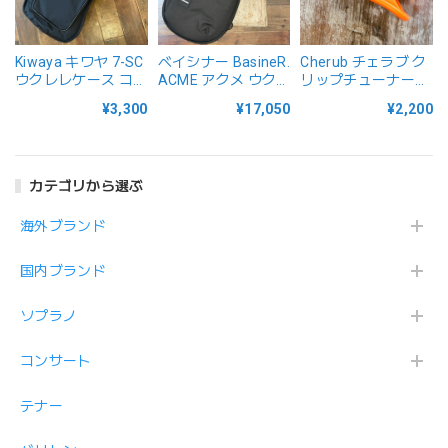
Kiwaya キワヤ 7-SC
ベイシナー BasineR.
Cherub チェラブ ク
ウクレレケース コン
ACME アクメ ウク
リップチューナー
サート用
レレギグバッグ テナ
WST-570Li LET'S
¥3,300
¥17,050
¥2,200
ー ACME-UKT
TUNE! USB Type-C
充電
カテゴリから選ぶ
海外ブランド
国内ブランド
ソプラノ
コンサート
テナー