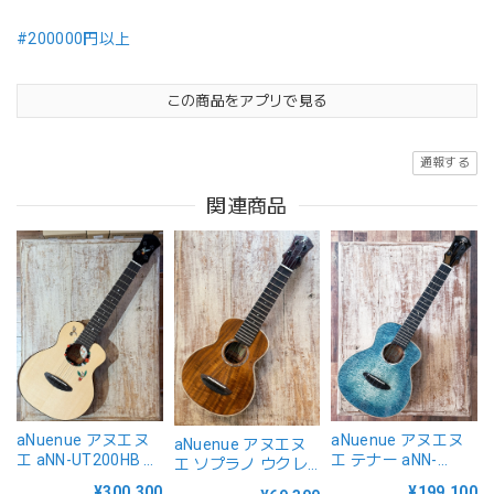
#200000円以上
この商品をアプリで見る
通報する
関連商品
aNuenue アヌエヌ
aNuenue アヌエヌ
aNuenue アヌエヌ
エ aNN-UT200HB テ
エ テナー aNN-
エ ソプラノ ウクレ
ナー ウクレレ ハミ
UT188E Feather
レ aNN-AAA1
¥300,300
¥199,100