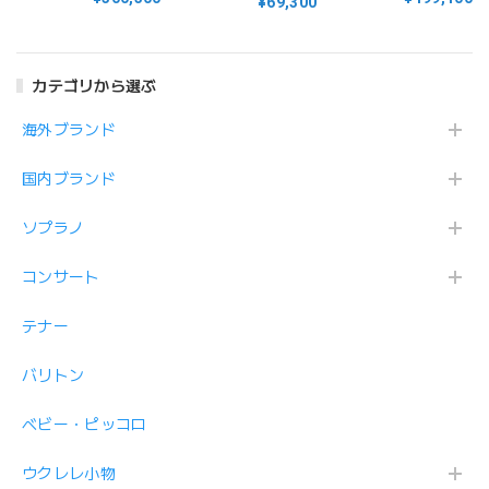
¥69,300
ングバード
Series Air Air ピッ
Taiwan Acacia タイ
Humming Bird
クアップ搭載
ワンアカシア単板 日
本限定モデル
カテゴリから選ぶ
海外ブランド
国内ブランド
ソプラノ
コンサート
テナー
バリトン
ベビー・ピッコロ
ウクレレ小物