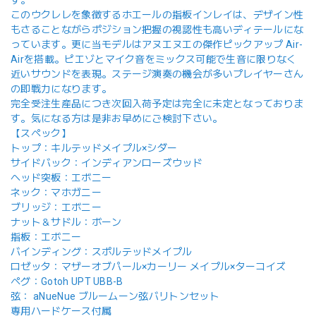
このウクレレを象徴するホエールの指板インレイは、デザイン性
もさることながらポジション把握の視認性も高いディテールにな
っています。更に当モデルはアヌエヌエの傑作ピックアップ Air-
Airを搭載。ピエゾとマイク音をミックス可能で生音に限りなく
近いサウンドを表現。ステージ演奏の機会が多いプレイヤーさん
の即戦力になります。
完全受注生産品につき次回入荷予定は完全に未定となっておりま
す。気になる方は是非お早めにご検討下さい。
【スペック】
トップ：キルテッドメイプル×シダー
サイドバック：インディアンローズウッド
ヘッド突板：エボニー
ネック：マホガニー
ブリッジ：エボニー
ナット＆サドル：ボーン
指板：エボニー
バインディング：スポルテッドメイプル
ロゼッタ：マザーオブパール×カーリー メイプル×ターコイズ
ペグ：Gotoh UPT UBB-B
弦： aNueNue ブルームーン弦バリトンセット
専用ハードケース付属