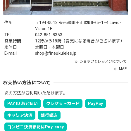
住所
〒194-0013 東京都町田市原町田5−1−4 Lavio-
Vision 1F
TEL
042-851-8353
営業時間
12時から18時（変更になる場合がございます）
定休日
水曜日・木曜日
E-mail
shop@fineukuleles.jp
ショップとレッスンについて
MAP
お支払い方法について
次の方法がご利用いただけます。
PAY ID あと払い
クレジットカード
PayPay
キャリア決済
銀行振込
コンビニ決済またはPay-easy