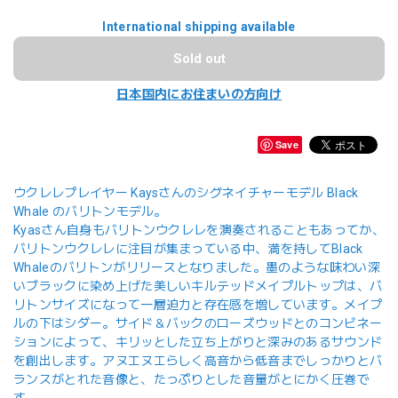
International shipping available
Sold out
日本国内にお住まいの方向け
Save
ウクレレプレイヤー Kaysさんのシグネイチャーモデル Black
Whale のバリトンモデル。
Kyasさん自身もバリトンウクレレを演奏されることもあってか、
バリトンウクレレに注目が集まっている中、満を持してBlack
Whaleのバリトンがリリースとなりました。墨のような味わい深
いブラックに染め上げた美しいキルテッドメイプルトップは、バ
リトンサイズになって一層迫力と存在感を増しています。メイプ
ルの下はシダー。サイド＆バックのローズウッドとのコンビネー
ションによって、キリッとした立ち上がりと深みのあるサウンド
を創出します。アヌエヌエらしく高音から低音までしっかりとバ
ランスがとれた音像と、たっぷりとした音量がとにかく圧巻で
す。