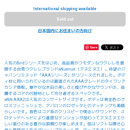
International shipping available
Sold out
日本国内にお住まいの方向け
Save
人気のBirdシリーズをはじめ、高品質かつモダンなウクレレを展
開する台湾ウクレレブランドaNuenue（アヌエヌエ）。待望のジ
ャパンリミテッド「AAAシリーズ」がリリースされました。ボデ
ィ材に用いられているのは厳選されたAAAグレードのタイワンア
カシア単板。華やかな木目の美しさと煌びやかなサウンドは、高
騰するコアの代替材として充分過ぎるスペックです。
aNN-AAA2は人気のコンサートサイズです。ボディは黄金色のグ
ロスフィニッシュで、アバロンのロゼッタとのマッチングも素晴
らしいです。音色はコア系のクリスピーで明るいサウンドで、ス
ロテッドヘッドにより適度なテンションが加わってアヌエヌエら
しい張りのある豊かな胴鳴りが楽しめます。弦はソフトな弾き心