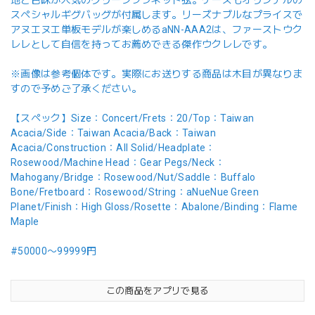
地と色味が人気のグリーンプラネット弦。ケースもオリジナルの
スペシャルギグバッグが付属します。リーズナブルなプライスで
アヌエヌエ単板モデルが楽しめるaNN-AAA2は、ファーストウク
レレとして自信を持ってお薦めできる傑作ウクレレです。
※画像は参考個体です。実際にお送りする商品は木目が異なりま
すので予めご了承ください。
【スペック】Size：Concert/Frets：20/Top：Taiwan
Acacia/Side：Taiwan Acacia/Back：Taiwan
Acacia/Construction：All Solid/Headplate：
Rosewood/Machine Head：Gear Pegs/Neck：
Mahogany/Bridge：Rosewood/Nut/Saddle：Buffalo
Bone/Fretboard：Rosewood/String：aNueNue Green
Planet/Finish：High Gloss/Rosette：Abalone/Binding：Flame
Maple
#50000〜99999円
この商品をアプリで見る