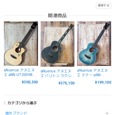
通報する
関連商品
aNuenue アヌエヌ
aNuenue アヌエヌ
aNuenue アヌエヌ
エ aNN-UT200HB テ
エ テナー aNN-
エ バリトン ウクレ
ナー ウクレレ ハミ
UT188E Feather
レ BWhale Bariton E
¥300,300
¥199,100
¥375,100
ングバード
Series Air Air ピッ
Kyas Black Whale
Humming Bird
クアップ搭載
Air-Air ピックアップ
搭載
カテゴリから選ぶ
海外ブランド